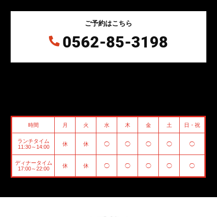
ご予約はこちら
0562-85-3198

時間
月
火
水
木
金
土
日・祝
ランチタイム
休
休
◯
◯
◯
◯
◯
11:30～14:00
ディナータイム
休
休
◯
◯
◯
◯
◯
17:00～22:00