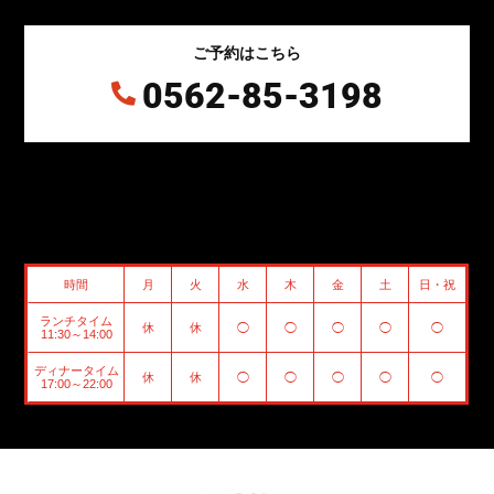
ご予約はこちら
0562-85-3198

時間
月
火
水
木
金
土
日・祝
ランチタイム
休
休
◯
◯
◯
◯
◯
11:30～14:00
ディナータイム
休
休
◯
◯
◯
◯
◯
17:00～22:00