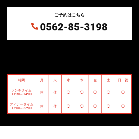
ご予約はこちら
0562-85-3198

時間
月
火
水
木
金
土
日・祝
ランチタイム
休
休
◯
◯
◯
◯
◯
11:30～14:00
ディナータイム
休
休
◯
◯
◯
◯
◯
17:00～22:00