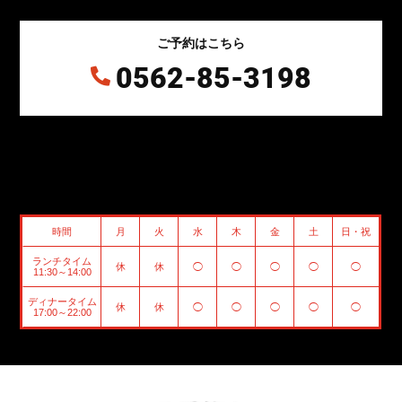
ご予約はこちら
0562-85-3198

時間
月
火
水
木
金
土
日・祝
ランチタイム
休
休
◯
◯
◯
◯
◯
11:30～14:00
ディナータイム
休
休
◯
◯
◯
◯
◯
17:00～22:00