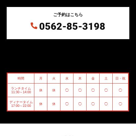
ご予約はこちら
0562-85-3198

時間
月
火
水
木
金
土
日・祝
ランチタイム
休
休
◯
◯
◯
◯
◯
11:30～14:00
ディナータイム
休
休
◯
◯
◯
◯
◯
17:00～22:00