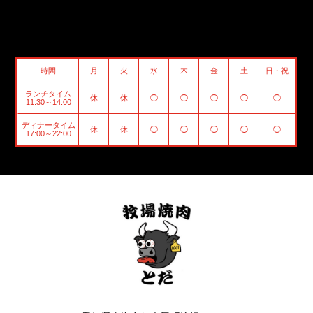
時間
月
火
水
木
金
土
日・祝
ランチタイム
休
休
◯
◯
◯
◯
◯
11:30～14:00
ディナータイム
休
休
◯
◯
◯
◯
◯
17:00～22:00