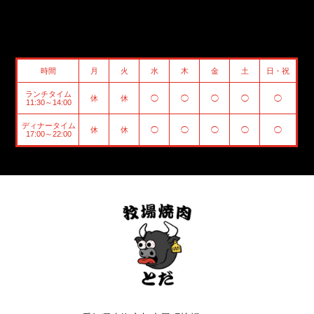
時間
月
火
水
木
金
土
日・祝
ランチタイム
休
休
◯
◯
◯
◯
◯
11:30～14:00
ディナータイム
休
休
◯
◯
◯
◯
◯
17:00～22:00