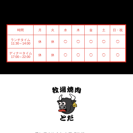
時間
月
火
水
木
金
土
日・祝
ランチタイム
休
休
◯
◯
◯
◯
◯
11:30～14:00
ディナータイム
休
休
◯
◯
◯
◯
◯
17:00～22:00