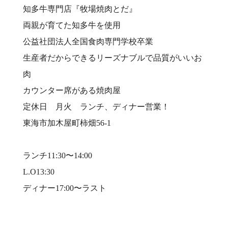
知多牛専門店『牧場焼肉とだ』⠀
両親が育てた知多牛を使用⠀
公益社団法人全国食肉専門学校卒業⠀
生産者だからできるリーズナブルで品質がいいお
肉⠀
カウンター席がある焼肉屋⠀
定休日 月火 ランチ、ディナー営業！⠀
東海市加木屋町柿畑56-1⠀
⠀
ランチ11:30〜14:00⠀
L.O13:30⠀
ディナー17:00〜ラスト⠀
⠀
⠀