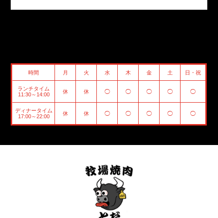
時間
月
火
水
木
金
土
日・祝
ランチタイム
休
休
◯
◯
◯
◯
◯
11:30～14:00
ディナータイム
休
休
◯
◯
◯
◯
◯
17:00～22:00