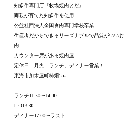
知多牛専門店『牧場焼肉とだ』⠀
両親が育てた知多牛を使用⠀
公益社団法人全国食肉専門学校卒業⠀
生産者だからできるリーズナブルで品質がいいお
肉⠀
カウンター席がある焼肉屋⠀
定休日 月火 ランチ、ディナー営業！⠀
東海市加木屋町柿畑56-1⠀
⠀
ランチ11:30〜14:00⠀
L.O13:30⠀
ディナー17:00〜ラスト⠀
⠀
⠀