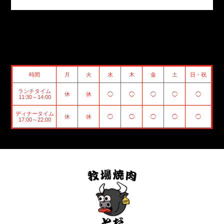
時間
月
火
水
木
金
土
日・祝
ランチタイム
休
休
◯
◯
◯
◯
◯
11:30～14:00
ディナータイム
休
休
◯
◯
◯
◯
◯
17:00～22:00