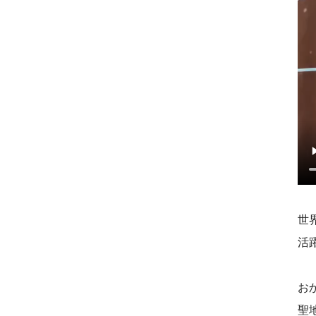
世
活
お
聖