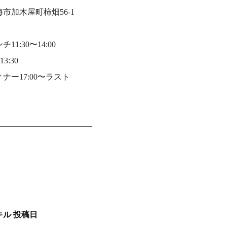
海市加木屋町柿畑56-1⠀
チ11:30〜14:00⠀
13:30⠀
ナー17:00〜ラスト⠀
————————————⠀
キル
投稿日