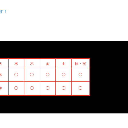
す！
火
水
木
金
土
日・祝
休
◯
◯
◯
◯
◯
休
◯
◯
◯
◯
◯