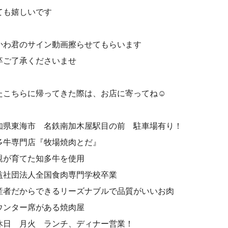
ても嬉しいです
かわ君のサイン動画擦らせてもらいます
卒ご了承くださいませ
たこちらに帰ってきた際は、お店に寄ってね☺️
知県東海市 名鉄南加木屋駅目の前 駐車場有り！⠀
多牛専門店『牧場焼肉とだ』⠀
親が育てた知多牛を使用⠀
益社団法人全国食肉専門学校卒業⠀
産者だからできるリーズナブルで品質がいいお肉⠀
ウンター席がある焼肉屋⠀
休日 月火 ランチ、ディナー営業！⠀