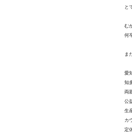
と
む
何
ま
愛
知
両
公
生
カ
定