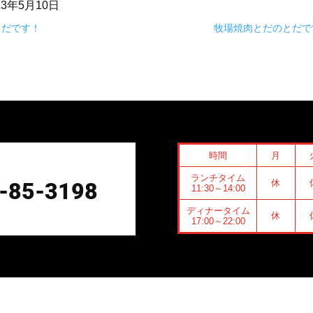
23年5月10日
とだです！
牧場焼肉とだのとだで
時間
月
ランチタイム
休
-85-3198
11:30～14:00
ディナータイム
休
17:00～22:00