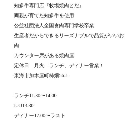
知多牛専門店『牧場焼肉とだ』⠀
両親が育てた知多牛を使用⠀
公益社団法人全国食肉専門学校卒業⠀
生産者だからできるリーズナブルで品質がいいお
肉⠀
カウンター席がある焼肉屋⠀
定休日 月火 ランチ、ディナー営業！⠀
東海市加木屋町柿畑56-1⠀
⠀
ランチ11:30〜14:00⠀
L.O13:30⠀
ディナー17:00〜ラスト⠀
⠀
⠀