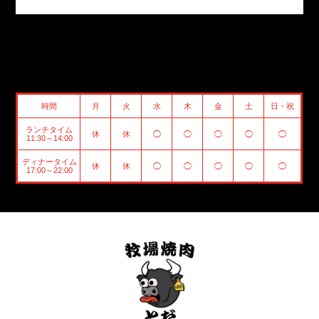
時間
月
火
水
木
金
土
日・祝
ランチタイム
休
休
◯
◯
◯
◯
◯
11:30～14:00
ディナータイム
休
休
◯
◯
◯
◯
◯
17:00～22:00