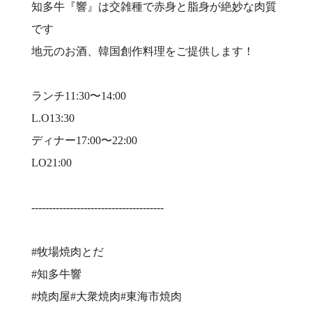
知多牛『響』は交雑種で赤身と脂身が絶妙な肉質
です⠀
地元のお酒、韓国創作料理をご提供します！⠀
⠀
ランチ11:30〜14:00⠀
L.O13:30⠀
ディナー17:00〜22:00⠀
LO21:00⠀
⠀
--------------------------------------⠀
⠀
#牧場焼肉とだ⠀
#知多牛響⠀
#焼肉屋#大衆焼肉#東海市焼肉⠀