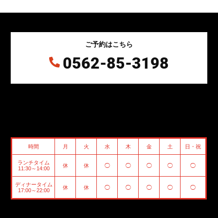
ご予約はこちら
0562-85-3198

時間
月
火
水
木
金
土
日・祝
ランチタイム
休
休
◯
◯
◯
◯
◯
11:30～14:00
ディナータイム
休
休
◯
◯
◯
◯
◯
17:00～22:00