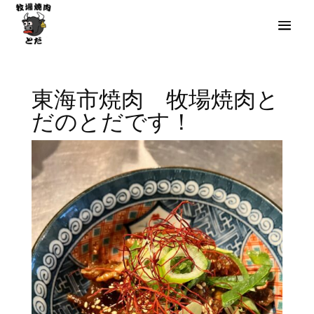
東海市焼肉 牧場焼肉と
だのとだです！