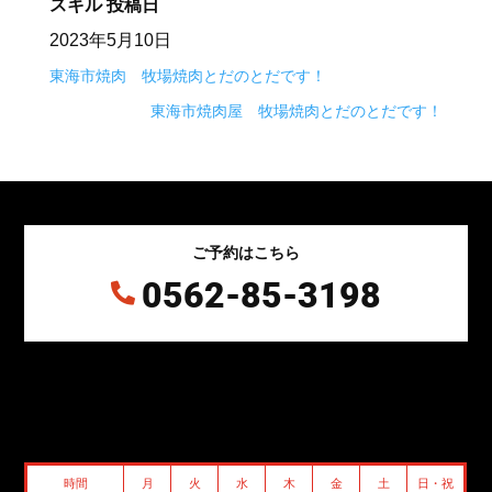
スキル
投稿日
2023年5月10日
東海市焼肉 牧場焼肉とだのとだです！
東海市焼肉屋 牧場焼肉とだのとだです！
ご予約はこちら
0562-85-3198

時間
月
火
水
木
金
土
日・祝