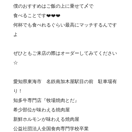
僕のおすすめはご飯の上に乗せて〆で
食べることです❤️‍❤️‍❤️‍
何杯でも食べれるぐらい最高にマッチするんです
よ
ぜひともご来店の際はオーダーしてみてください
☆
愛知県東海市 名鉄南加木屋駅目の前 駐車場有
り！⠀
知多牛専門店『牧場焼肉とだ』⠀
希少部位が味わえる焼肉屋⠀
新鮮ホルモンが味わえる焼肉屋⠀
公益社団法人全国食肉専門学校卒業⠀