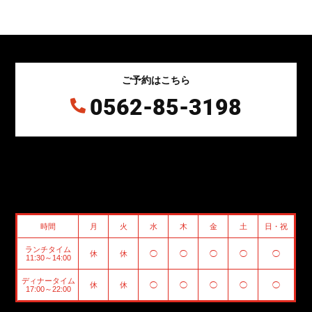
ご予約はこちら
0562-85-3198

時間
月
火
水
木
金
土
日・祝
ランチタイム
休
休
◯
◯
◯
◯
◯
11:30～14:00
ディナータイム
休
休
◯
◯
◯
◯
◯
17:00～22:00