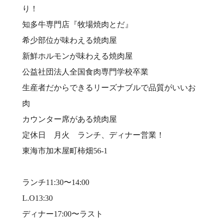
り！⠀
知多牛専門店『牧場焼肉とだ』⠀
希少部位が味わえる焼肉屋⠀
新鮮ホルモンが味わえる焼肉屋⠀
公益社団法人全国食肉専門学校卒業⠀
生産者だからできるリーズナブルで品質がいいお
肉⠀
カウンター席がある焼肉屋⠀
定休日 月火 ランチ、ディナー営業！⠀
東海市加木屋町柿畑56-1⠀
⠀
ランチ11:30〜14:00⠀
L.O13:30⠀
ディナー17:00〜ラスト⠀