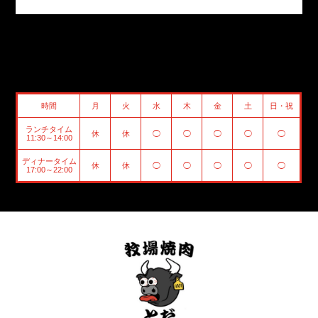
時間
月
火
水
木
金
土
日・祝
ランチタイム
休
休
◯
◯
◯
◯
◯
11:30～14:00
ディナータイム
休
休
◯
◯
◯
◯
◯
17:00～22:00