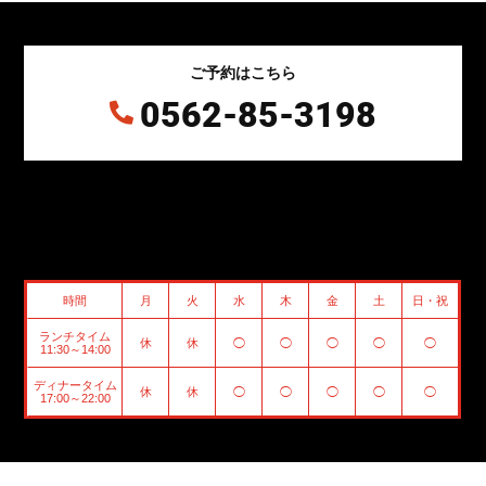
ご予約はこちら
0562-85-3198

時間
月
火
水
木
金
土
日・祝
ランチタイム
休
休
◯
◯
◯
◯
◯
11:30～14:00
ディナータイム
休
休
◯
◯
◯
◯
◯
17:00～22:00