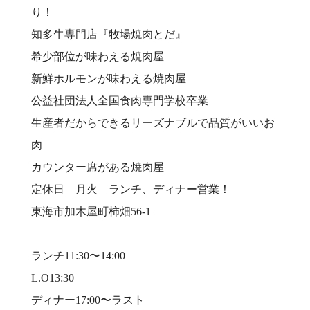
り！⠀
知多牛専門店『牧場焼肉とだ』⠀
希少部位が味わえる焼肉屋⠀
新鮮ホルモンが味わえる焼肉屋⠀
公益社団法人全国食肉専門学校卒業⠀
生産者だからできるリーズナブルで品質がいいお
肉⠀
カウンター席がある焼肉屋⠀
定休日 月火 ランチ、ディナー営業！⠀
東海市加木屋町柿畑56-1⠀
⠀
ランチ11:30〜14:00⠀
L.O13:30⠀
ディナー17:00〜ラスト⠀