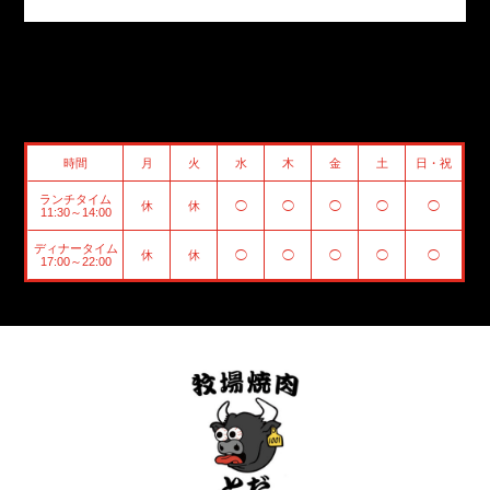
時間
月
火
水
木
金
土
日・祝
ランチタイム
休
休
◯
◯
◯
◯
◯
11:30～14:00
ディナータイム
休
休
◯
◯
◯
◯
◯
17:00～22:00