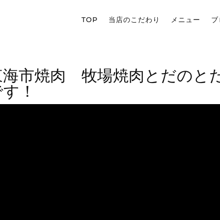
TOP
当店のこだわり
メニュー
ブ
東海市焼肉 牧場焼肉とだのと
です！