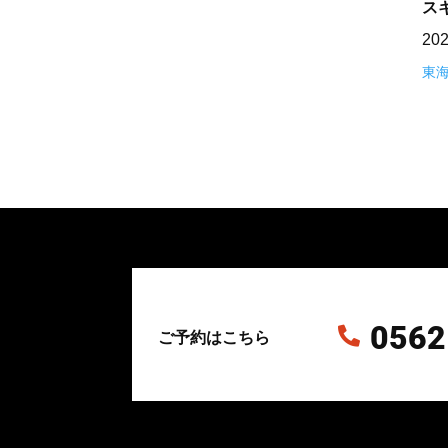
ス
20
東
0562

ご予約はこちら