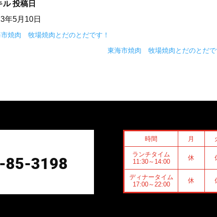
キル
投稿日
23年5月10日
海市焼肉 牧場焼肉とだのとだです！
東海市焼肉 牧場焼肉とだのとだで
時間
月
ランチタイム
休
-85-3198
11:30～14:00
ディナータイム
休
17:00～22:00