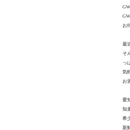
G
G
お
最
そ
っ
気
お
愛
知
希
新