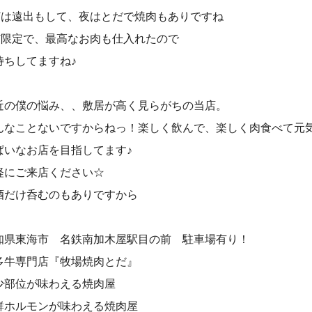
Wは遠出もして、夜はとだで焼肉もありですね
W限定で、最高なお肉も仕入れたので
待ちしてますね♪
近の僕の悩み、、敷居が高く見らがちの当店。
んなことないですからねっ！楽しく飲んで、楽しく肉食べて元
ぱいなお店を目指してます♪
軽にご来店ください☆
酒だけ呑むのもありですから
知県東海市 名鉄南加木屋駅目の前 駐車場有り！⠀
多牛専門店『牧場焼肉とだ』⠀
少部位が味わえる焼肉屋⠀
鮮ホルモンが味わえる焼肉屋⠀