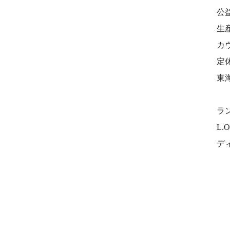
公
生
カ
定
東
⠀
ラン
L.O
ディ
⠀⠀