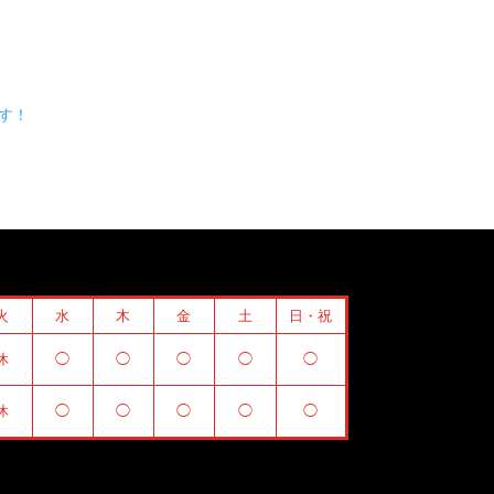
す！
火
水
木
金
土
日・祝
休
◯
◯
◯
◯
◯
休
◯
◯
◯
◯
◯