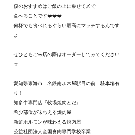
僕のおすすめはご飯の上に乗せて〆で
食べることです❤️‍❤️‍❤️‍
何杯でも食べれるぐらい最高にマッチするんです
よ
ぜひともご来店の際はオーダーしてみてください
☆
愛知県東海市 名鉄南加木屋駅目の前 駐車場有
り！⠀
知多牛専門店『牧場焼肉とだ』⠀
希少部位が味わえる焼肉屋⠀
新鮮ホルモンが味わえる焼肉屋⠀
公益社団法人全国食肉専門学校卒業⠀