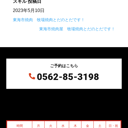
スキル
投稿日
2023年5月10日
東海市焼肉 牧場焼肉とだのとだです！
東海市焼肉屋 牧場焼肉とだのとだです！
ご予約はこちら
0562-85-3198

時間
月
火
水
木
金
土
日・祝