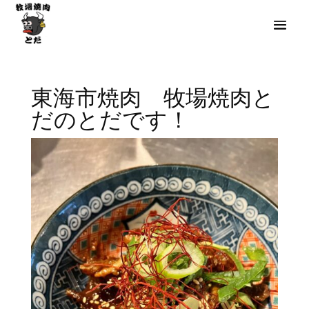
東海市焼肉 牧場焼肉と
だのとだです！