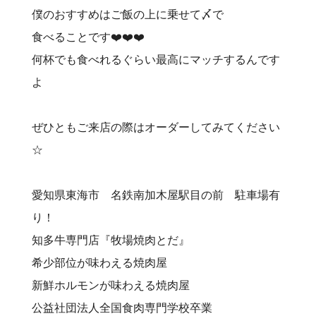
僕のおすすめはご飯の上に乗せて〆で
食べることです❤️‍❤️‍❤️‍
何杯でも食べれるぐらい最高にマッチするんです
よ
ぜひともご来店の際はオーダーしてみてください
☆
愛知県東海市 名鉄南加木屋駅目の前 駐車場有
り！⠀
知多牛専門店『牧場焼肉とだ』⠀
希少部位が味わえる焼肉屋⠀
新鮮ホルモンが味わえる焼肉屋⠀
公益社団法人全国食肉専門学校卒業⠀