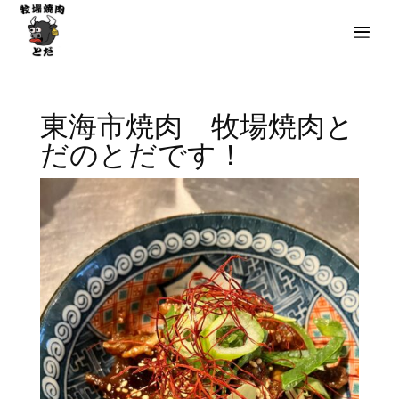
東海市焼肉 牧場焼肉と
だのとだです！