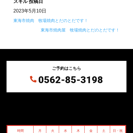
スキル
投稿日
2023年5月10日
東海市焼肉 牧場焼肉とだのとだです！
東海市焼肉屋 牧場焼肉とだのとだです！
ご予約はこちら
0562-85-3198

時間
月
火
水
木
金
土
日・祝