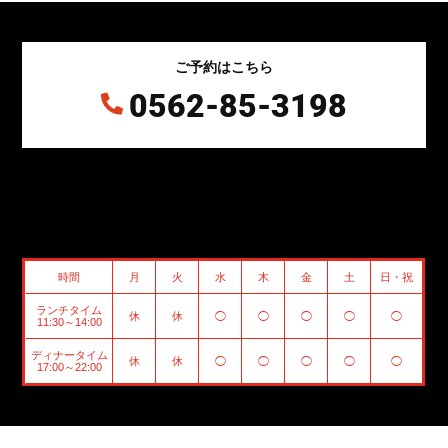
ご予約はこちら
0562-85-3198

時間
月
火
水
木
金
土
日・祝
ランチタイム
休
休
◯
◯
◯
◯
◯
11:30～14:00
ディナータイム
休
休
◯
◯
◯
◯
◯
17:00～22:00