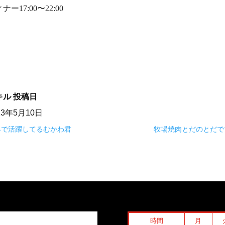
ナー17:00〜22:00⠀
キル
投稿日
23年5月10日
界で活躍してるむかわ君
牧場焼肉とだのとだで
時間
月