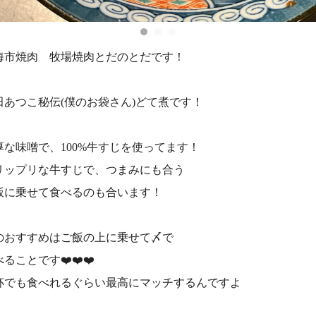
海市焼肉 牧場焼肉とだのとだです！
田あつこ秘伝(僕のお袋さん)どて煮です！
厚な味噌で、100%牛すじを使ってます！
リップリな牛すじで、つまみにも合う
飯に乗せて食べるのも合います！
のおすすめはご飯の上に乗せて〆で
ることです❤️‍❤️‍❤️‍
杯でも食べれるぐらい最高にマッチするんですよ