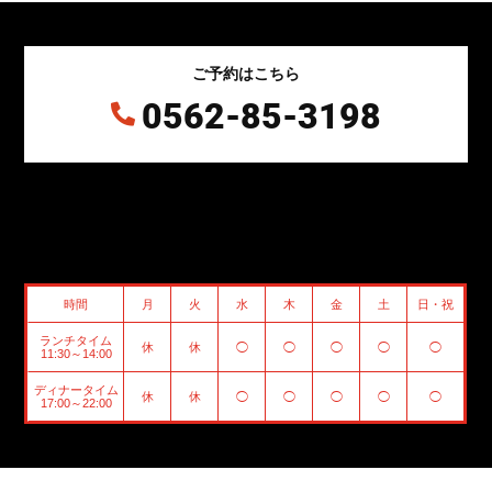
ご予約はこちら
0562-85-3198

時間
月
火
水
木
金
土
日・祝
ランチタイム
休
休
◯
◯
◯
◯
◯
11:30～14:00
ディナータイム
休
休
◯
◯
◯
◯
◯
17:00～22:00