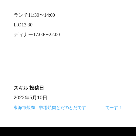
⠀
ランチ11:30〜14:00⠀
L.O13:30⠀
ディナー17:00〜22:00⠀
⠀
スキル
投稿日
2023年5月10日
東海市焼肉 牧場焼肉とだのとだです！
でーす！