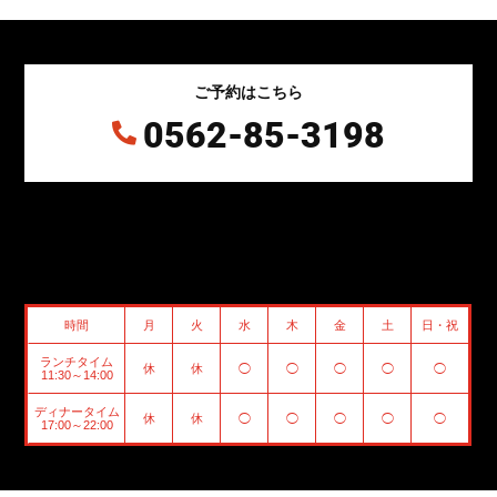
ご予約はこちら
0562-85-3198

時間
月
火
水
木
金
土
日・祝
ランチタイム
休
休
◯
◯
◯
◯
◯
11:30～14:00
ディナータイム
休
休
◯
◯
◯
◯
◯
17:00～22:00