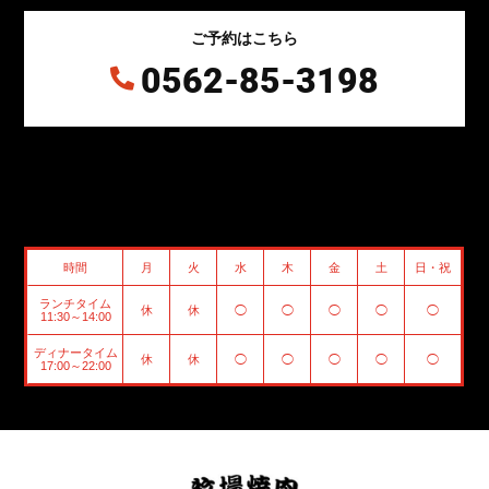
ご予約はこちら
0562-85-3198

時間
月
火
水
木
金
土
日・祝
ランチタイム
休
休
◯
◯
◯
◯
◯
11:30～14:00
ディナータイム
休
休
◯
◯
◯
◯
◯
17:00～22:00