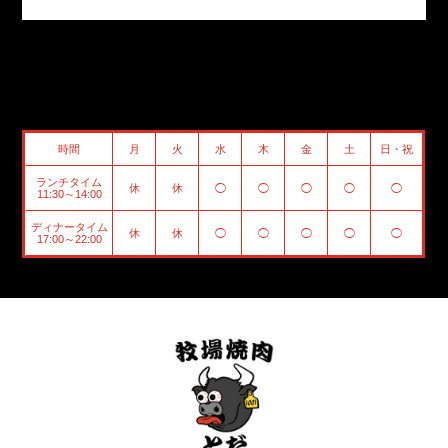
時間
月
火
水
木
金
土
日・祝
ランチタイム
休
休
◯
◯
◯
◯
◯
11:30～14:00
ディナータイム
休
休
◯
◯
◯
◯
◯
17:00～22:00