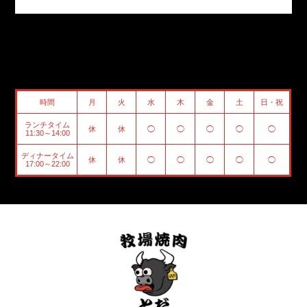
時間
月
火
水
木
金
土
日・祝
ランチタイム
休
休
◯
◯
◯
◯
◯
11:30～14:00
ディナータイム
休
休
◯
◯
◯
◯
◯
17:00～22:00