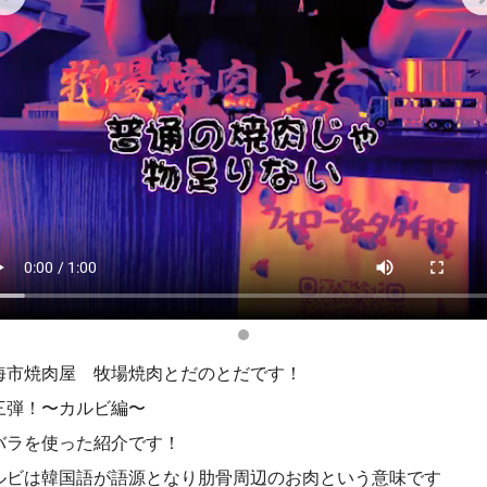
海市焼肉屋 牧場焼肉とだのとだです！
三弾！〜カルビ編〜
バラを使った紹介です！
ルビは韓国語が語源となり肋骨周辺のお肉という意味です