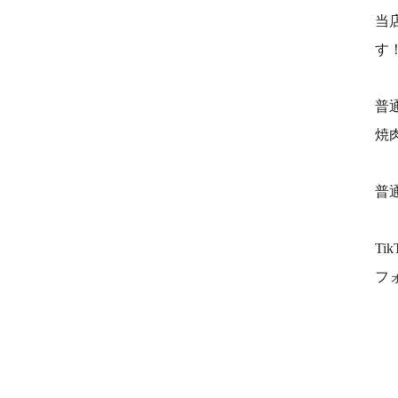
当
す
普
焼
普
T
フ