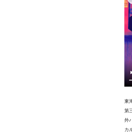
東
第
外
カ