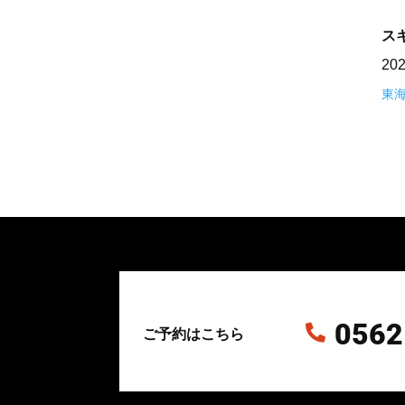
ス
20
東
0562

ご予約はこちら