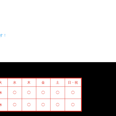
す！
火
水
木
金
土
日・祝
休
◯
◯
◯
◯
◯
休
◯
◯
◯
◯
◯