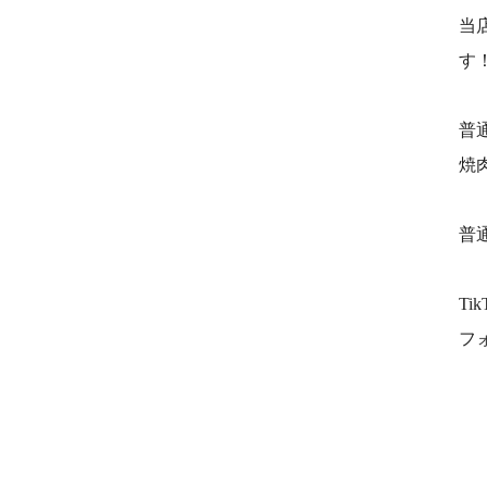
当
す
普
焼
普
T
フ