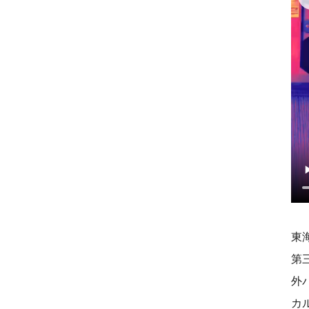
東
第
外
カ