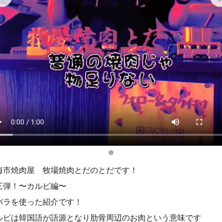
海市焼肉屋 牧場焼肉とだのとだです！
三弾！〜カルビ編〜
バラを使った紹介です！
ルビは韓国語が語源となり肋骨周辺のお肉という意味です