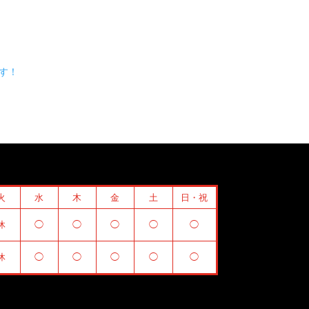
す！
火
水
木
金
土
日・祝
休
◯
◯
◯
◯
◯
休
◯
◯
◯
◯
◯