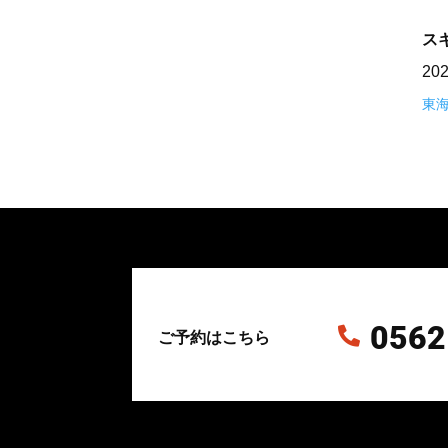
ス
20
東
0562

ご予約はこちら