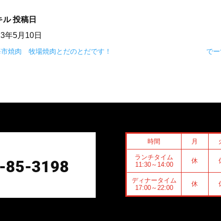
キル
投稿日
23年5月10日
海市焼肉 牧場焼肉とだのとだです！
でー
時間
月
ランチタイム
休
-85-3198
11:30～14:00
ディナータイム
休
17:00～22:00