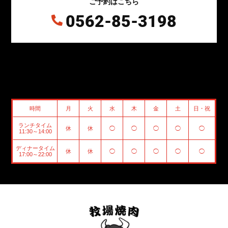
ご予約はこちら
0562-85-3198

時間
月
火
水
木
金
土
日・祝
ランチタイム
休
休
◯
◯
◯
◯
◯
11:30～14:00
ディナータイム
休
休
◯
◯
◯
◯
◯
17:00～22:00