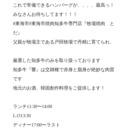
これで常備できるハンバーグが、、、、最高っ！
みなさんお待ちしてます！！！
#東海市#東海市焼肉知多牛専門店『牧場焼肉 と
だ』⠀
父親が牧場主である戸田牧場で丹精に育てられ、
⠀
厳選した知多牛のみを取り扱っております⠀
知多牛『響』は交雑種で赤身と脂身が絶妙な肉質
です⠀
地元のお酒、韓国創作料理をご提供します！⠀
⠀
ランチ11:30〜14:00⠀
L.O13:30⠀
ディナー17:00〜ラスト⠀