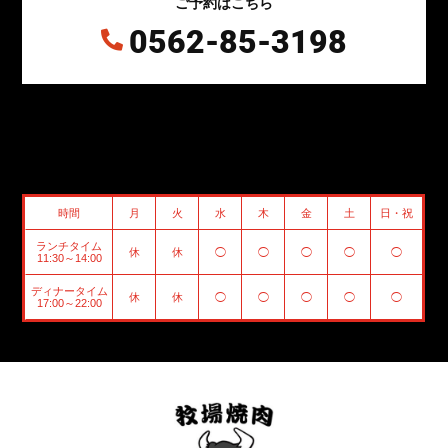
ご予約はこちら
0562-85-3198

時間
月
火
水
木
金
土
日・祝
ランチタイム
休
休
◯
◯
◯
◯
◯
11:30～14:00
ディナータイム
休
休
◯
◯
◯
◯
◯
17:00～22:00