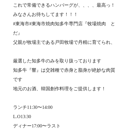
これで常備できるハンバーグが、、、、最高っ！
みなさんお待ちしてます！！！
#東海市#東海市焼肉知多牛専門店『牧場焼肉 と
だ』⠀
父親が牧場主である戸田牧場で丹精に育てられ、
⠀
厳選した知多牛のみを取り扱っております⠀
知多牛『響』は交雑種で赤身と脂身が絶妙な肉質
です⠀
地元のお酒、韓国創作料理をご提供します！⠀
⠀
ランチ11:30〜14:00⠀
L.O13:30⠀
ディナー17:00〜ラスト⠀