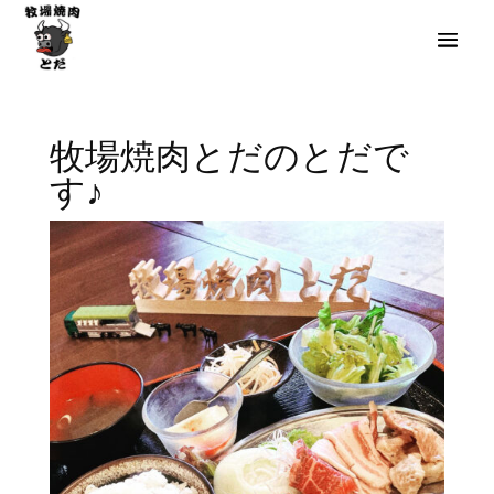
牧場焼肉とだのとだで
す♪