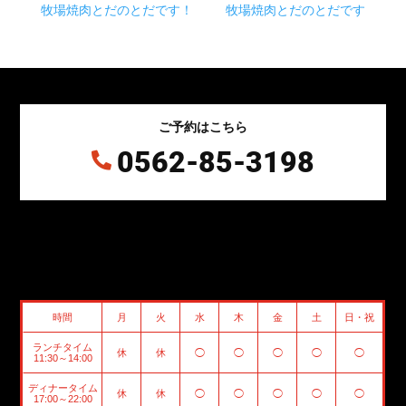
牧場焼肉とだのとだです！
牧場焼肉とだのとだです
ご予約はこちら
0562-85-3198

時間
月
火
水
木
金
土
日・祝
ランチタイム
休
休
◯
◯
◯
◯
◯
11:30～14:00
ディナータイム
休
休
◯
◯
◯
◯
◯
17:00～22:00