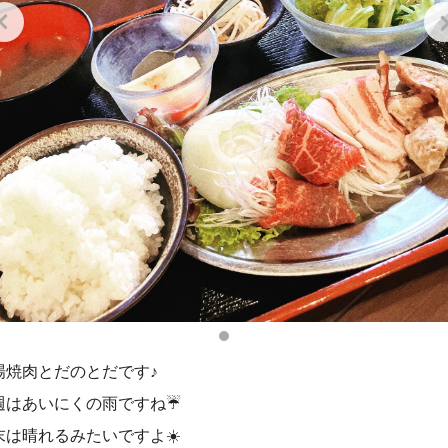
場焼肉とだのとだです♪
週はあいにくの雨ですね☔️
末は晴れるみたいですよ☀️