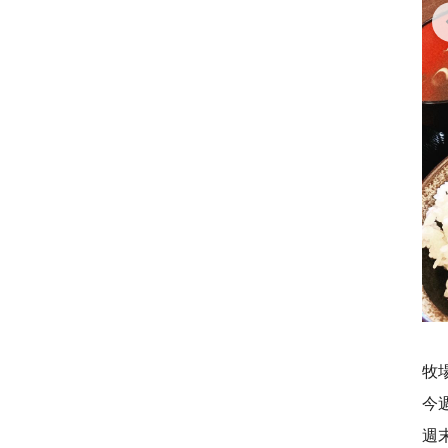
牧
今
週