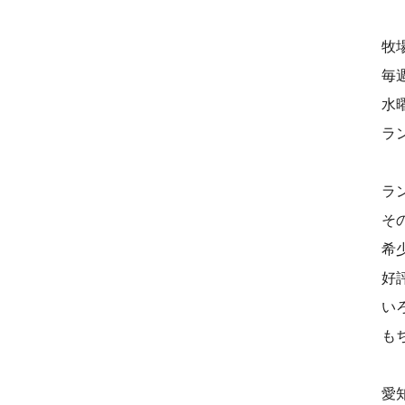
牧
毎
水
ラ
ラ
そ
希
好
い
も
愛