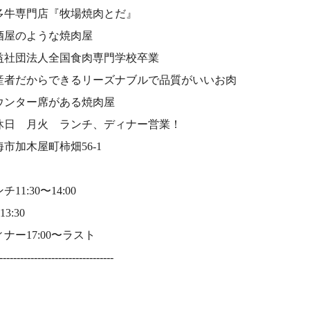
多牛専門店『牧場焼肉とだ』⠀
酒屋のような焼肉屋
益社団法人全国食肉専門学校卒業⠀
産者だからできるリーズナブルで品質がいいお肉⠀
ウンター席がある焼肉屋⠀
休日 月火 ランチ、ディナー営業！⠀
海市加木屋町柿畑56-1⠀
チ11:30〜14:00⠀
13:30⠀
ナー17:00〜ラスト⠀
---------------------------------⠀