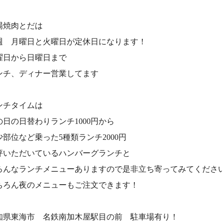
場焼肉とだは
週 月曜日と火曜日が定休日になります！
曜日から日曜日まで
ンチ、ディナー営業してます
ンチタイムは
の日の日替わりランチ1000円から
少部位など乗った5種類ランチ2000円
評いただいているハンバーグランチと
ろんなランチメニューありますので是非立ち寄ってみてくださ
ちろん夜のメニューもご注文できます！
知県東海市 名鉄南加木屋駅目の前 駐車場有り！⠀