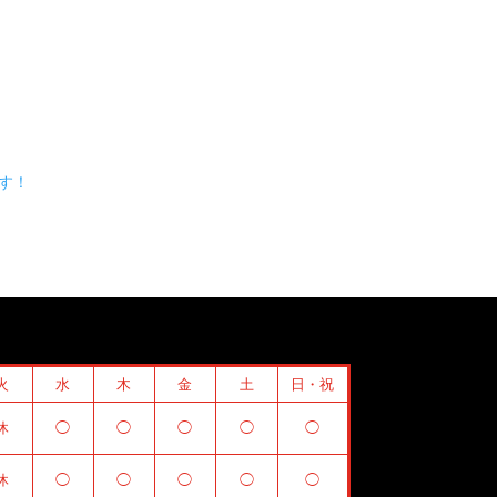
す！
火
水
木
金
土
日・祝
休
◯
◯
◯
◯
◯
休
◯
◯
◯
◯
◯