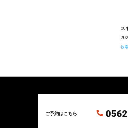
ス
20
牧
0562

ご予約はこちら