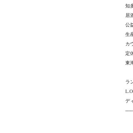
知
居
公
生
カ
定
東
⠀
ラン
L.O
ディ
-----
⠀