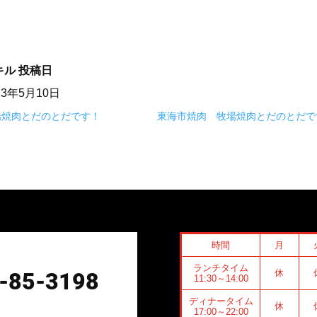
キル
投稿日
23年5月10日
場焼肉とだのとだです！
東海市焼肉 牧場焼肉とだのとだで
時間
月
ランチタイム
休
-85-3198
11:30～14:00
ディナータイム
休
17:00～22:00