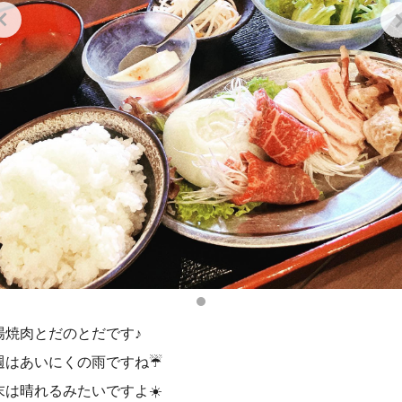
場焼肉とだのとだです♪
週はあいにくの雨ですね☔️
末は晴れるみたいですよ☀️