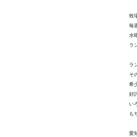
牧
毎
水
ラ
ラ
そ
希
好
い
も
愛