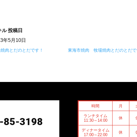
キル
投稿日
23年5月10日
場焼肉とだのとだです！
東海市焼肉 牧場焼肉とだのとだで
時間
月
ランチタイム
休
-85-3198
11:30～14:00
ディナータイム
休
17:00～22:00