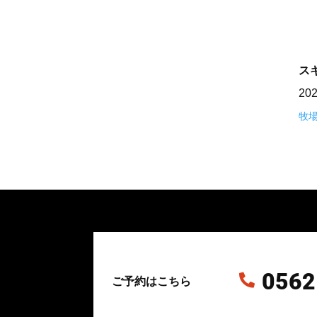
ス
20
牧
0562

ご予約はこちら