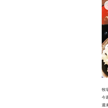
牧
今
週