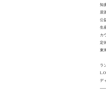
知
居
公
生
カ
定
東
⠀
ラン
L.O
ディ
-----
⠀