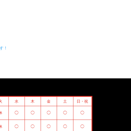
す！
火
水
木
金
土
日・祝
休
◯
◯
◯
◯
◯
休
◯
◯
◯
◯
◯