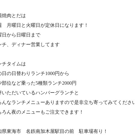
場焼肉とだは
週 月曜日と火曜日が定休日になります！
曜日から日曜日まで
ンチ、ディナー営業してます
ンチタイムは
の日の日替わりランチ1000円から
少部位など乗った5種類ランチ2000円
評いただいているハンバーグランチと
ろんなランチメニューありますので是非立ち寄ってみてくださ
ちろん夜のメニューもご注文できます！
知県東海市 名鉄南加木屋駅目の前 駐車場有り！⠀