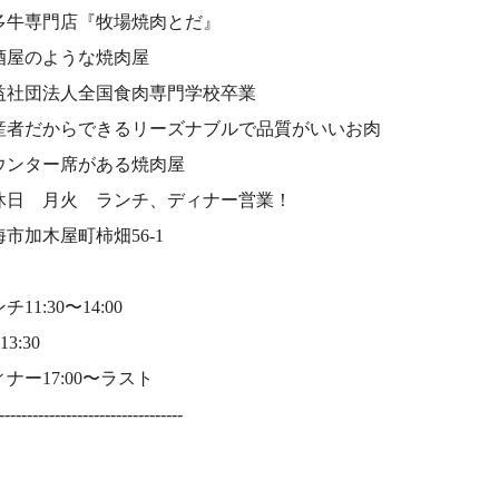
多牛専門店『牧場焼肉とだ』⠀
酒屋のような焼肉屋
益社団法人全国食肉専門学校卒業⠀
産者だからできるリーズナブルで品質がいいお肉⠀
ウンター席がある焼肉屋⠀
休日 月火 ランチ、ディナー営業！⠀
海市加木屋町柿畑56-1⠀
チ11:30〜14:00⠀
13:30⠀
ナー17:00〜ラスト⠀
---------------------------------⠀