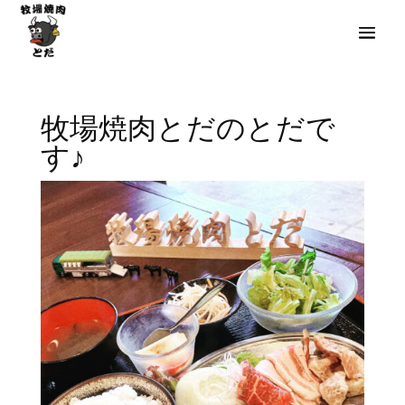
牧場焼肉とだのとだで
す♪