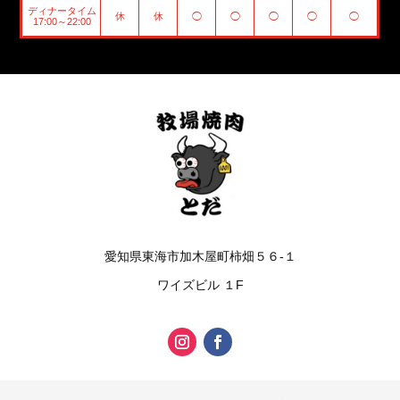
ディナータイム
休
休
◯
◯
◯
◯
◯
17:00～22:00
愛知県東海市加木屋町柿畑５６-１
ワイズビル １F