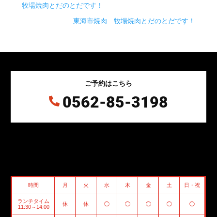
牧場焼肉とだのとだです！
東海市焼肉 牧場焼肉とだのとだです！
ご予約はこちら
0562-85-3198

時間
月
火
水
木
金
土
日・祝
ランチタイム
休
休
◯
◯
◯
◯
◯
11:30～14:00