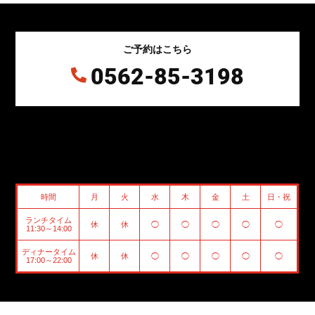
ご予約はこちら
0562-85-3198

時間
月
火
水
木
金
土
日・祝
ランチタイム
休
休
◯
◯
◯
◯
◯
11:30～14:00
ディナータイム
休
休
◯
◯
◯
◯
◯
17:00～22:00