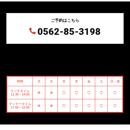
ご予約はこちら
0562-85-3198

時間
月
火
水
木
金
土
日・祝
ランチタイム
休
休
◯
◯
◯
◯
◯
11:30～14:00
ディナータイム
休
休
◯
◯
◯
◯
◯
17:00～22:00