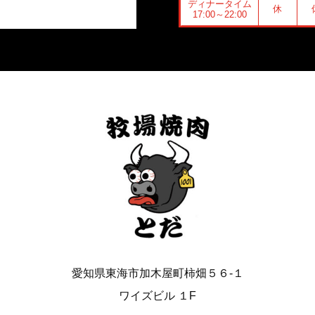
ディナータイム
休
17:00～22:00
愛知県東海市加木屋町柿畑５６-１
ワイズビル １F