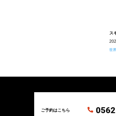
ス
20
世
0562

ご予約はこちら