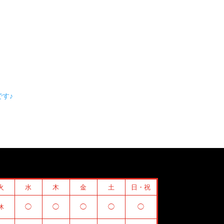
す♪
火
水
木
金
土
日・祝
休
◯
◯
◯
◯
◯