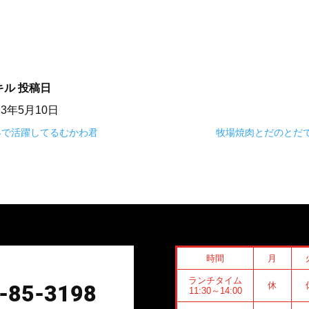
キル
投稿日
23年5月10日
界で活躍してるむかわ君
牧場焼肉とだのとだで
時間
月
ランチタイム
休
-85-3198
11:30～14:00