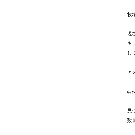
牧
現
キ
し
ア
@ya
見
数