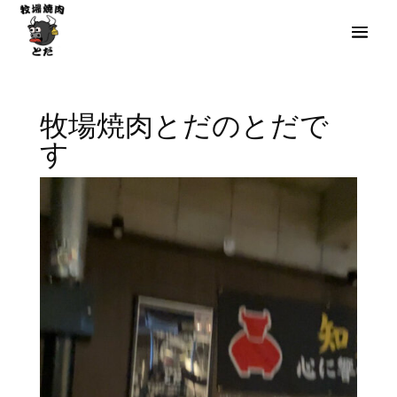
牧場焼肉とだのとだで
す