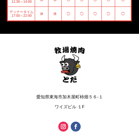
11:30～14:00
ディナータイム
休
休
◯
◯
◯
◯
◯
17:00～22:00
愛知県東海市加木屋町柿畑５６-１
ワイズビル １F