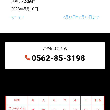
スキル
投稿日
2023年5月10日
でーす！
2月17日〜3月15日まで
ご予約はこちら
0562-85-3198

時間
月
火
水
木
金
土
日・祝
ランチタイム
休
休
◯
◯
◯
◯
◯