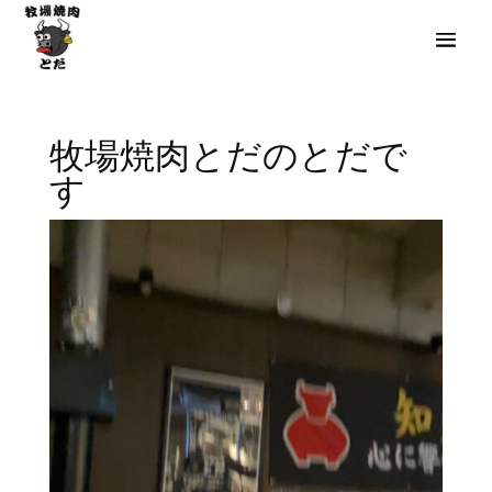
牧場焼肉とだのとだで
す