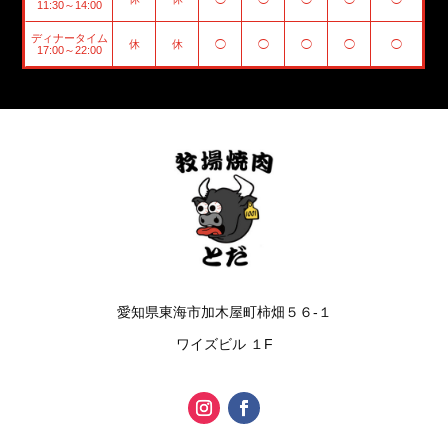
11:30～14:00
ディナータイム
休
休
◯
◯
◯
◯
◯
17:00～22:00
愛知県東海市加木屋町柿畑５６-１
ワイズビル １F