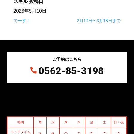
スキル
投稿日
2023年5月10日
でーす！
2月17日〜3月15日まで
ご予約はこちら
0562-85-3198

時間
月
火
水
木
金
土
日・祝
ランチタイム
休
休
◯
◯
◯
◯
◯