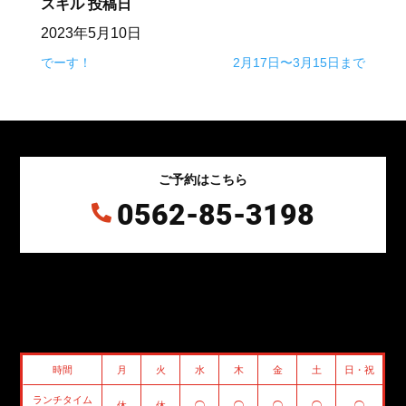
スキル
投稿日
2023年5月10日
でーす！
2月17日〜3月15日まで
ご予約はこちら
0562-85-3198

時間
月
火
水
木
金
土
日・祝
ランチタイム
休
休
◯
◯
◯
◯
◯