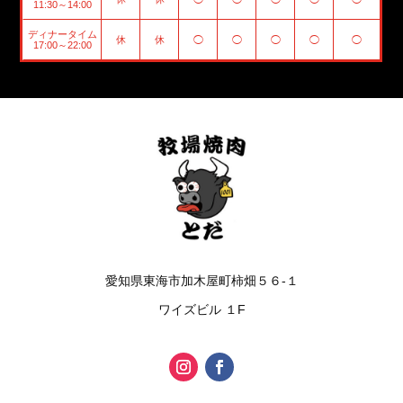
11:30～14:00
ディナータイム
休
休
◯
◯
◯
◯
◯
17:00～22:00
愛知県東海市加木屋町柿畑５６-１
ワイズビル １F