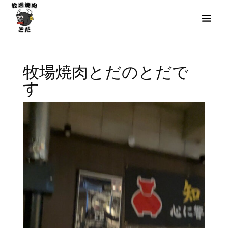
牧場焼肉とだのとだで
す