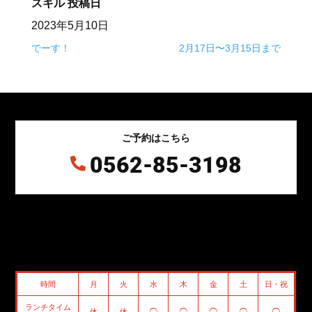
スキル
投稿日
2023年5月10日
でーす！
2月17日〜3月15日まで
ご予約はこちら
0562-85-3198

時間
月
火
水
木
金
土
日・祝
ランチタイム
休
休
◯
◯
◯
◯
◯