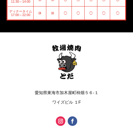
11:30～14:00
ディナータイム
休
休
◯
◯
◯
◯
◯
17:00～22:00
愛知県東海市加木屋町柿畑５６-１
ワイズビル １F