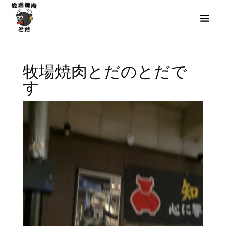
牧場焼肉とだのとだで
す