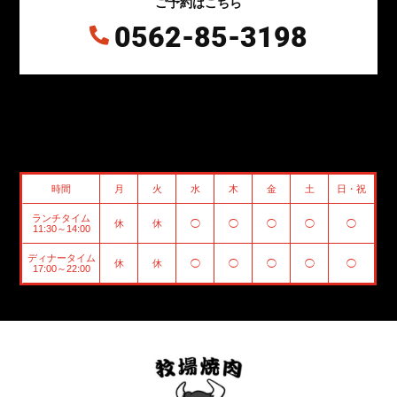
ご予約はこちら
0562-85-3198

時間
月
火
水
木
金
土
日・祝
ランチタイム
休
休
◯
◯
◯
◯
◯
11:30～14:00
ディナータイム
休
休
◯
◯
◯
◯
◯
17:00～22:00