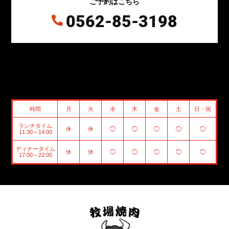
ご予約はこちら
0562-85-3198

時間
月
火
水
木
金
土
日・祝
ランチタイム
休
休
◯
◯
◯
◯
◯
11:30～14:00
ディナータイム
休
休
◯
◯
◯
◯
◯
17:00～22:00