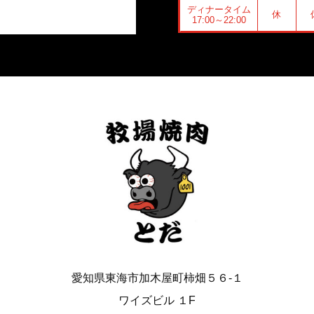
ディナータイム
休
17:00～22:00
愛知県東海市加木屋町柿畑５６-１
ワイズビル １F