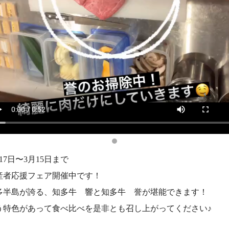
17日〜3月15日まで
産者応援フェア開催中です！
多半島が誇る、知多牛 響と知多牛 誉が堪能できます！
う特色があって食べ比べを是非とも召し上がってください♪