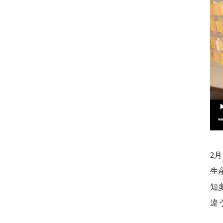
2月
生
知
違