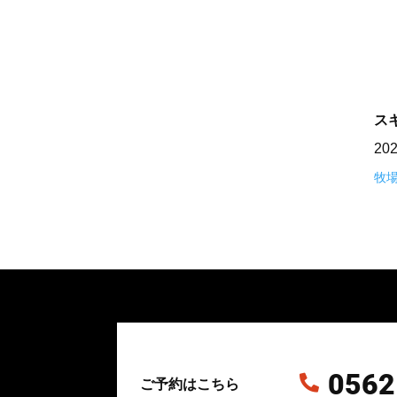
ス
20
牧
0562

ご予約はこちら