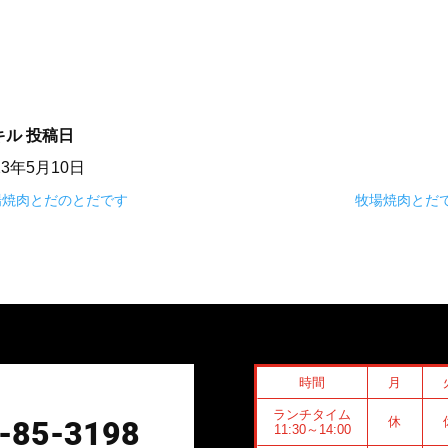
キル
投稿日
23年5月10日
場焼肉とだのとだです
牧場焼肉とだで
時間
月
ランチタイム
休
-85-3198
11:30～14:00