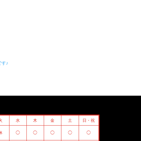
す♪
火
水
木
金
土
日・祝
休
◯
◯
◯
◯
◯