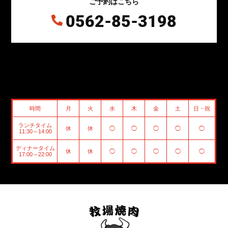
ご予約はこちら
0562-85-3198

時間
月
火
水
木
金
土
日・祝
ランチタイム
休
休
◯
◯
◯
◯
◯
11:30～14:00
ディナータイム
休
休
◯
◯
◯
◯
◯
17:00～22:00