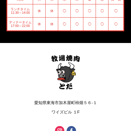
ランチタイム
休
休
◯
◯
◯
◯
◯
11:30～14:00
ディナータイム
休
休
◯
◯
◯
◯
◯
17:00～22:00
愛知県東海市加木屋町柿畑５６-１
ワイズビル １F